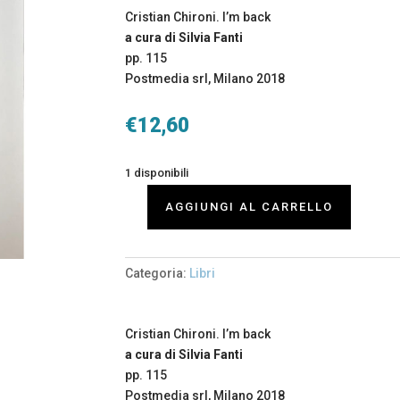
Cristian Chironi. I’m back
a cura di Silvia Fanti
pp. 115
Postmedia srl, Milano 2018
€
12,60
1 disponibili
AGGIUNGI AL CARRELLO
Cristian
Chironi.
I'm
Categoria:
Libri
back
quantità
Cristian Chironi. I’m back
a cura di Silvia Fanti
pp. 115
Postmedia srl, Milano 2018