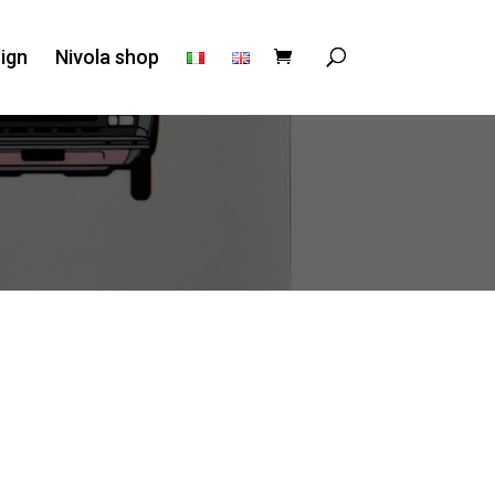
sign
Nivola shop