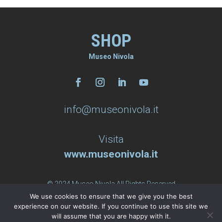
SHOP
Museo Nivola
info@museonivola.it
Visita
www.museonivola.it
© 2024 Museo Nivola All Rights Reserved
We use cookies to ensure that we give you the best
Privacy Policy
–
Termini e condizioni
experience on our website. If you continue to use this site we
will assume that you are happy with it.