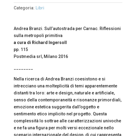
per
Carnac.
Categoria:
Libri
Riflessioni
sulla
metropoli
Andrea Branzi. Sull’autostrada per Carnac. Riflessioni
primitiva
sulla metropoli primitiva
quantità
a cura di Richard Ingersoll
pp. 115
Postmedia srl, Milano 2016
________
Nella ricerca di Andrea Branzi coesistono e si
intrecciano una molteplicità di temi apparentemente
distanti tra loro: arte e design, naturale e artificiale,
senso della contemporaneità e risonanze primordiali,
emozione estetica suggerita dall’oggetto e
sentimento etico implicito nel progetto. Questa
complessità lo sottrae alle caratterizzazioni univoche
e ne fa una figura per molti versi eccezionale nello
scenario internazionale del design, di cui rappresenta